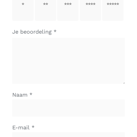
1 van
2 van
3 van
4 van
5 van
de 5
de 5
de 5
de 5
de 5
sterren
sterren
sterren
sterren
sterren
Je beoordeling
*
Naam
*
E-mail
*