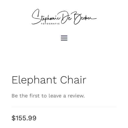
Skip
to
content
Toggle
Navigation
HOME
Portfolio
Elephant Chair
Prijzen
Be the first to leave a review.
Huwelijksalbum
$
155.99
Contacteer me